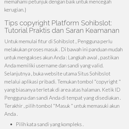
memahami petunjuk dengan baik untuk mencegah
kerugian.}
Tips copyright Platform Sohibslot:
Tutorial Praktis dan Saran Keamanan
Untuk memulai fitur di Sohibslot , Pengguna perlu
melakukan proses masuk . Di bawah ini panduan mudah
untuk mengakses akun Anda : Langkah awal , pastikan
Anda memiliki username dan sandi yang valid.
Selanjutnya , buka website utama Situs Sohibslot
melalui aplikasi pribadi. Temukan tombol "copyright "
yang biasanya terletak di area atas halaman. Ketik ID
Pengguna dan sandi Anda di tempat yang disediakan .
Terakhir , pilih tombol "Masuk " untuk memasuki akun
Anda .
Pilih kata sandi yang kompleks .