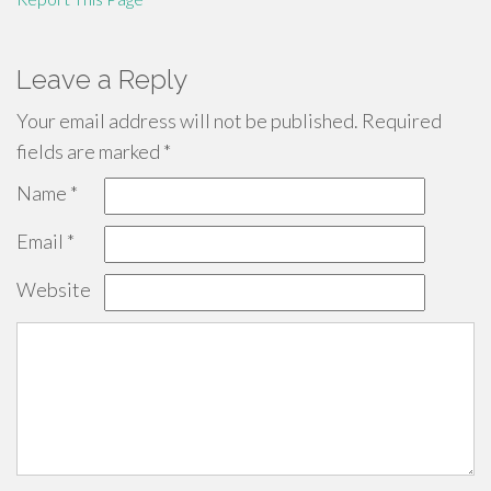
Leave a Reply
Your email address will not be published.
Required
fields are marked
*
Name
*
Email
*
Website